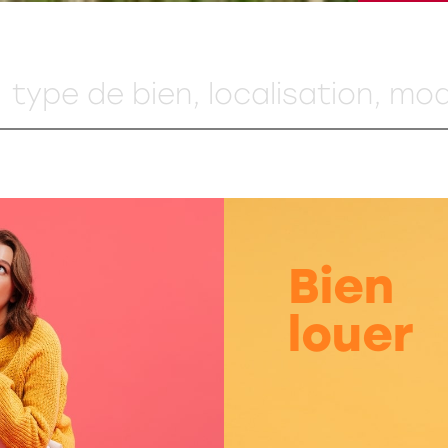
Bien
louer