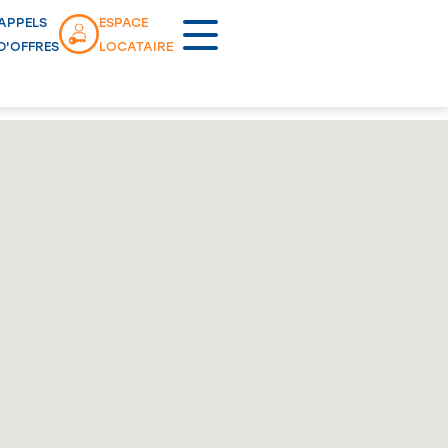
APPELS
ESPACE
D'OFFRES
LOCATAIRE
Lancement commercial
OYETTES