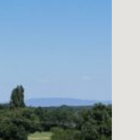
Les Jardins du Bourg
L
Travaux en cours
LAGNIEU
B
"Le Pré Maître"
l
Voir tous les programmes