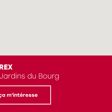
REX
 Jardins du Bourg
ça m'intéresse