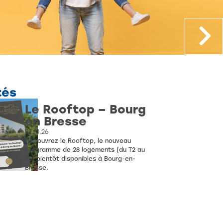
tés
Le Rooftop – Bourg
en Bresse
22.01.26
Découvrez le Rooftop, le nouveau
programme de 28 logements (du T2 au
T5) bientôt disponibles à Bourg-en-
Bresse.
en savoir plus