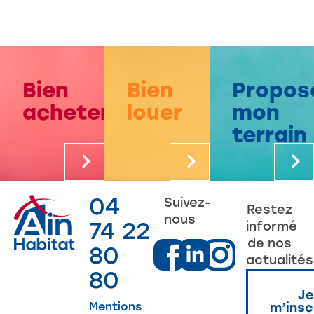
Bien
Bien
Propos
acheter
louer
mon
terrain
04
Suivez-
Restez
nous
74 22
informé
de nos
80
actualités
80
Je
Mentions
m’insc