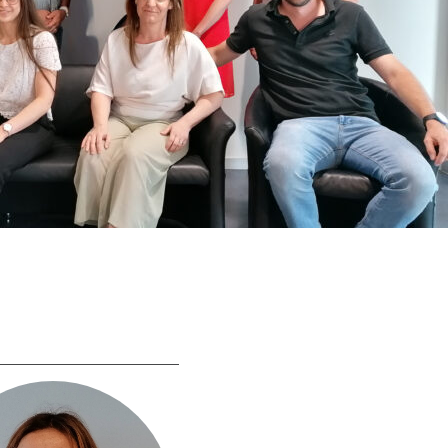
e New Boat
Lancement commercial
OURG EN BRESSE
e Rooftop