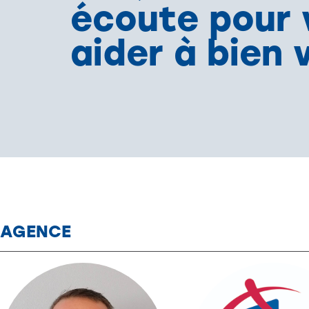
écoute pour 
aider à bien v
Nos références
Qui sommes-nous ?
Programmes en cours
Questions fréquentes
AGENCE