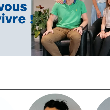
Les Jardins du Bourg
L
vous
ivre !
Travaux en cours
LAGNIEU
B
"Le Pré Maître"
l
Voir tous les programmes