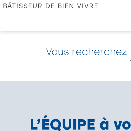
BÂTISSEUR DE BIEN VIVRE
Vous recherchez
Bien acheter
Actualités
Infos pratiques
Notre accompagnement
L’ÉQUIPE à v
Notre équipe