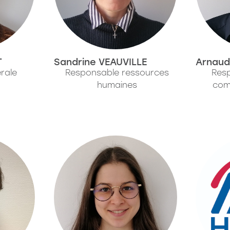
T
Sandrine VEAUVILLE
Arnaud
rale
Responsable ressources
Resp
humaines
com