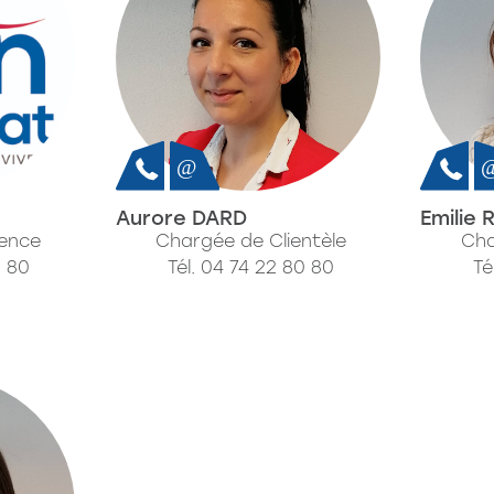
Aurore DARD
Emilie
gence
Chargée de Clientèle
Cha
0 80
Tél. 04 74 22 80 80
Té