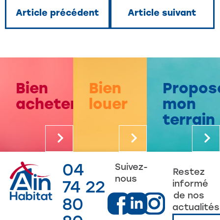
Article précédent
Article suivant
Bien
Bien
Propos
acheter
louer
mon
terrain
04
Suivez-
Restez
nous
74 22
informé
de nos
80
actualités