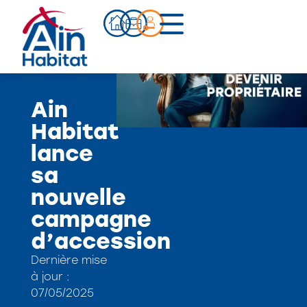
Bien acheter
Ain
Actualités
Habitat
Infos pratiques
lance
Notre accompagnement
sa
Notre équipe
nouvelle
Nos références
campagne
d’accession
Qui sommes-nous ?
Dernière mise
à jour :
07/05/2025