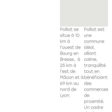
Polliat se
Polliat est
situe à 10
une
km à
commune
l’ouest de
idéal,
Bourg en
alliant
Bresse, à
calme,
25 km à
tranquillité
l’est de
tout en
Mâcon et à
bénéficiant
69 km au
des
nord de
commerces
Lyon.
de
proximité.
Un cadre