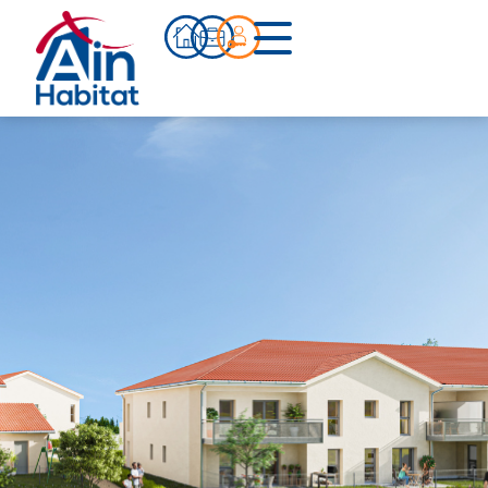
Bien acheter
Actualités
Infos pratiques
Notre accompagnement
Notre équipe
Nos références
Qui sommes-nous ?