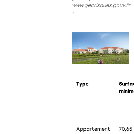
www.georisques.gouv.fr
«
Type
Surfa
minim
Appartement
70,65