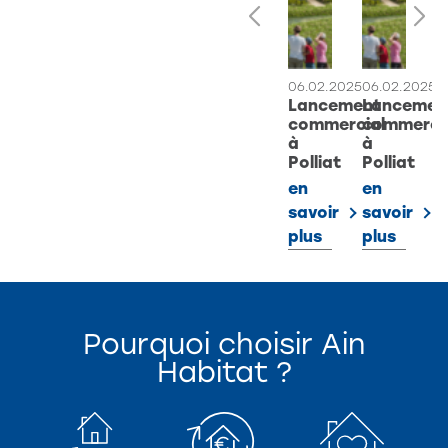
06.02.2025
06.02.2025
0
Lancement
Lancemen
L
commercial
commerci
c
à
à
à
Polliat
Polliat
P
en
en
e
savoir
savoir
s
plus
plus
p
Pourquoi choisir Ain
Habitat ?