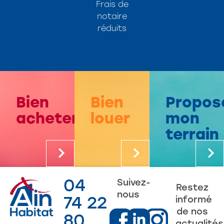
Frais de
notaire
réduits
Bien
Bien
Propos
acheter
louer
mon
terrain
04
Suivez-
Restez
nous
74 22
informé
de nos
80
actualités