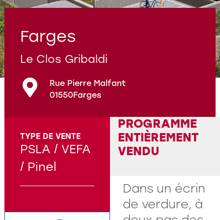
Programmes en cours
Questions fréquentes
Farges
Le Clos Gribaldi
Rue Pierre Malfant
01550
Farges
PROGRAMME
ENTIÈREMENT
TYPE DE VENTE
PSLA / VEFA
VENDU
/ Pinel
Dans un écrin
de verdure, à
deux pas des