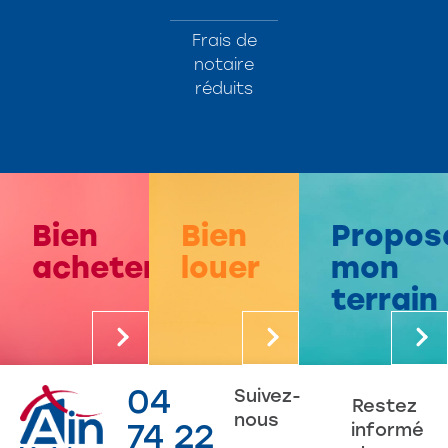
Frais de
notaire
réduits
Bien
Bien
Propos
acheter
louer
mon
terrain
04
Suivez-
Restez
nous
74 22
informé