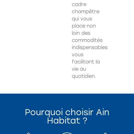
cadre
champêtre
qui vous
place non
loin des
commodités
indispensables
vous
facilitant la
vie au
quotidien.
Pourquoi choisir Ain
Habitat ?