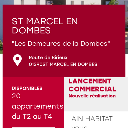
Programmes en cours
Questions fréquentes
ST MARCEL EN
DOMBES
"Les Demeures de la Dombes"
Route de Birieux
01390
ST MARCEL EN DOMBES
LANCEMENT
COMMERCIAL
DISPONIBLES
20
Nouvelle réalisation
appartements
du T2 au T4
AIN HABITAT
vous