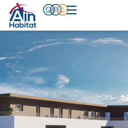
Bien acheter
Actualités
Infos pratiques
Notre accompagnement
Notre équipe
Nos références
Qui sommes-nous ?