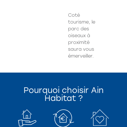
Coté
tourisme, le
parc des
oiseaux à
proximité
saura vous
émerveiller.
Pourquoi choisir Ain
Habitat ?