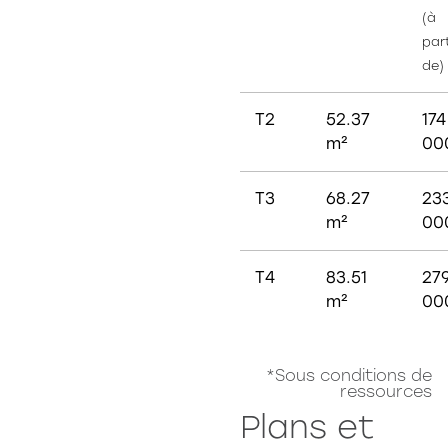
(à
part
de)
T2
52.37
174
m²
00
T3
68.27
23
m²
00
T4
83.51
27
m²
00
*Sous conditions de
ressources
Plans et