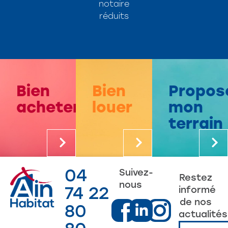
notaire
réduits
Bien
Bien
Propos
acheter
louer
mon
terrain
04
Suivez-
Restez
nous
74 22
informé
de nos
80
actualités