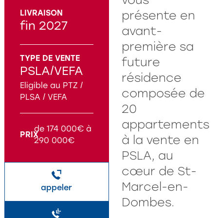
LIVRAISON
présente en
fin 2027
avant-
première sa
TYPE DE VENTE
future
PSLA/VEFA
résidence
Eligible au PTZ /
composée de
PLSA / VEFA
20
appartements
de 174 000€ à
PRIX
à la vente en
290 000€
PSLA, au
cœur de St-
Marcel-en-
appeler
Dombes.