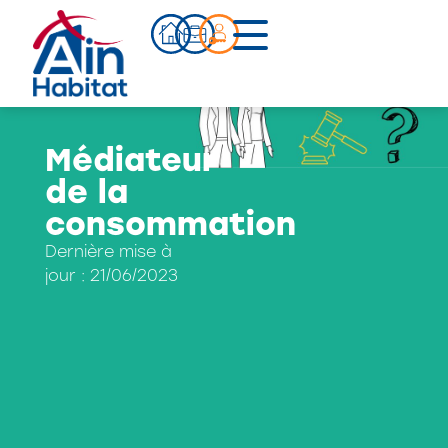
Bien acheter
Médiateur
Actualités
de la
Infos pratiques
consommation
Notre accompagnement
Dernière mise à
Notre équipe
jour :
21/06/2023
Nos références
Qui sommes-nous ?