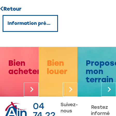
Retour
Information précédente
Bien
Bien
Propos
acheter
louer
mon
terrain
04
Suivez-
Restez
nous
74 22
informé