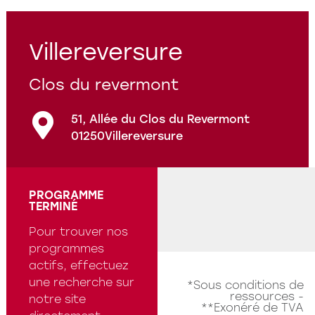
Programmes en cours
Questions fréquentes
Villereversure
Clos du revermont
51, Allée du Clos du Revermont
01250
Villereversure
PROGRAMME
TERMINÉ
Pour trouver nos
programmes
actifs, effectuez
une recherche sur
*Sous conditions de
ressources -
notre site
**Exonéré de TVA