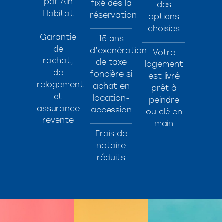
par Ain
fixé dès la
des
Habitat
réservation
options
choisies
Garantie
15 ans
de
d’exonération
Votre
rachat,
de taxe
logement
de
foncière si
est livré
relogement
achat en
prêt à
et
location-
peindre
assurance
accession
ou clé en
revente
main
Frais de
notaire
réduits