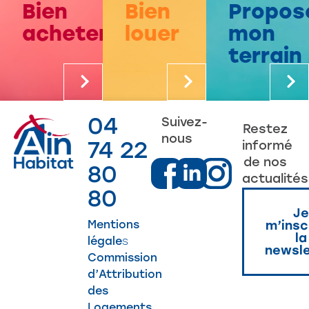
Bien
Bien
Propos
acheter
louer
mon
terrain
04
Suivez-
Restez
nous
74 22
informé
de nos
80
actualités
80
Je
Mentions
m’insc
la
légale
s
newsle
Commission
d’Attribution
des
Logements