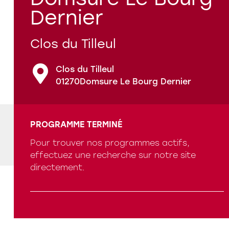
Dernier
Nos références
Clos du Tilleul
Qui sommes-nous ?
Clos du Tilleul
01270
Domsure Le Bourg Dernier
PROGRAMME TERMINÉ
Programmes en cours
Pour trouver nos programmes actifs,
effectuez une recherche sur notre site
Questions fréquentes
directement.