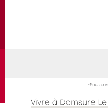
Les Jardins du Bourg
L
Travaux en cours
LAGNIEU
B
"Le Pré Maître"
l
*Sous con
Voir tous les programmes
Vivre à Domsure Le