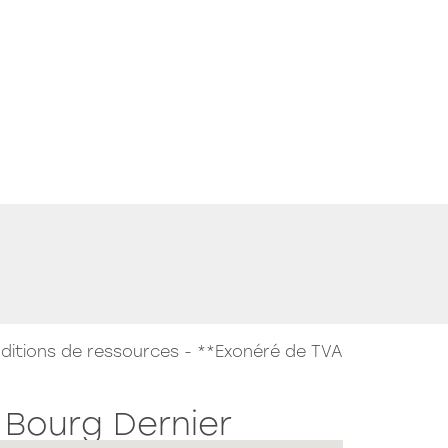
e New Boat
Lancement commercial
OURG EN BRESSE
e Rooftop
ditions de ressources - **Exonéré de TVA
 Bourg Dernier