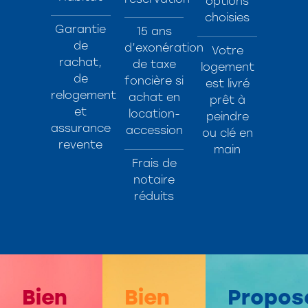
options
choisies
Garantie
15 ans
de
d’exonération
Votre
rachat,
de taxe
logement
de
foncière si
est livré
relogement
achat en
prêt à
et
location-
peindre
assurance
accession
ou clé en
revente
main
Frais de
notaire
réduits
Bien
Bien
Propos