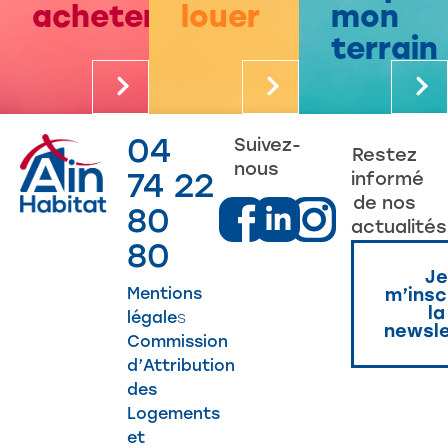
acheter
louer
mon
terrain
04
Suivez-
Restez
nous
74 22
informé
de nos
80
actualités
80
Je
Mentions
m’insc
la
légale
s
newsle
Commission
d’Attribution
des
Logements
et