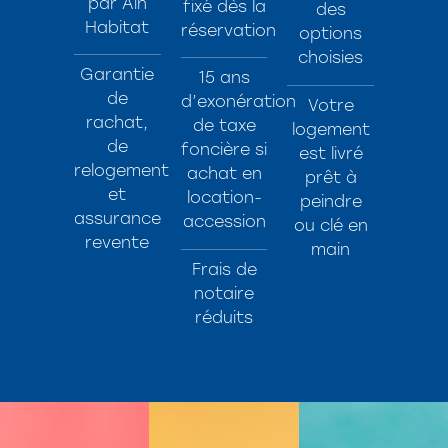
par Ain
fixé dès la
des
Habitat
réservation
options
choisies
Garantie
15 ans
de
d’exonération
Votre
rachat,
de taxe
logement
de
foncière si
est livré
relogement
achat en
prêt à
et
location-
peindre
assurance
accession
ou clé en
revente
main
Frais de
notaire
réduits