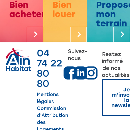
Bien
Bien
Propos
acheter
louer
mon
terrain
04
Suivez-
Restez
nous
74 22
informé
de nos
80
actualités
80
Je
Mentions
m’insc
la
légale
s
newsle
Commission
d’Attribution
des
Logements