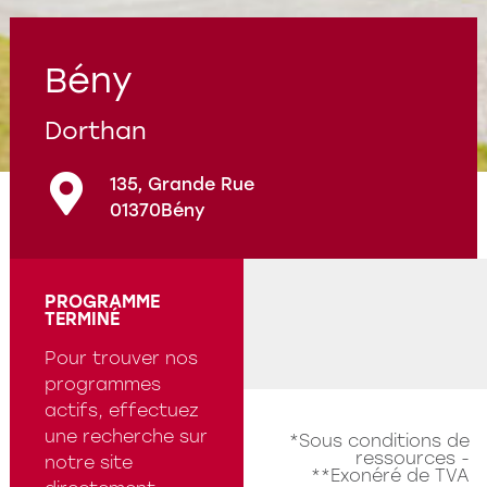
Programmes en cours
Questions fréquentes
Bény
Dorthan
135, Grande Rue
01370
Bény
PROGRAMME
TERMINÉ
Pour trouver nos
programmes
actifs, effectuez
une recherche sur
*Sous conditions de
ressources -
notre site
**Exonéré de TVA