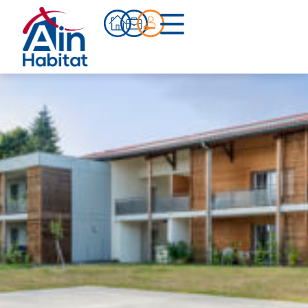
Bien acheter
Actualités
Infos pratiques
Notre accompagnement
Notre équipe
Nos références
Qui sommes-nous ?