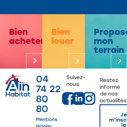
Bien
Bien
Propos
acheter
louer
mon
terrain
04
Suivez-
Restez
nous
74 22
informé
de nos
80
actualités
80
Je
Mentions
m’insc
la
légale
s