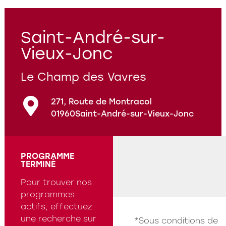
Programmes en cours
Questions fréquentes
Saint-André-sur-
Vieux-Jonc
Le Champ des Vavres
271, Route de Montracol
01960
Saint-André-sur-Vieux-Jonc
PROGRAMME
TERMINÉ
Pour trouver nos
programmes
actifs, effectuez
une recherche sur
*Sous conditions de