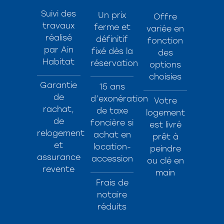
Suivi des
Un prix
Offre
travaux
ferme et
variée en
réalisé
définitif
fonction
par Ain
fixé dès la
des
Habitat
réservation
options
choisies
Garantie
15 ans
de
d’exonération
Votre
rachat,
de taxe
logement
de
foncière si
est livré
relogement
achat en
prêt à
et
location-
peindre
assurance
accession
ou clé en
revente
main
Frais de
notaire
réduits