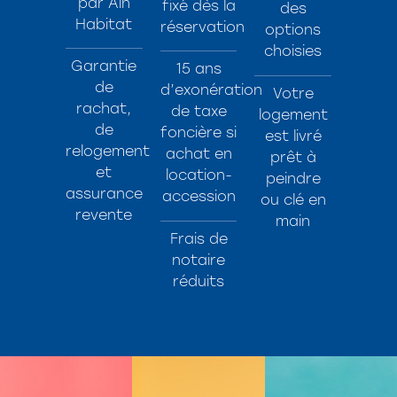
par Ain
fixé dès la
des
Habitat
réservation
options
choisies
Garantie
15 ans
de
d’exonération
Votre
rachat,
de taxe
logement
de
foncière si
est livré
relogement
achat en
prêt à
et
location-
peindre
assurance
accession
ou clé en
revente
main
Frais de
notaire
réduits