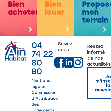
Bien
Bien
Propos
acheter
louer
mon
terrain
04
Suivez-
Restez
nous
74 22
informé
de nos
80
actualités
80
Je
Mentions
m’insc
la
légale
s
newsle
Commission
d’Attribution
des
Logements