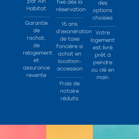
par Ain
fixé dès la
des
Habitat
réservation
options
choisies
Garantie
15 ans
de
d’exonération
Votre
rachat,
de taxe
logement
de
foncière si
est livré
relogement
achat en
prêt à
et
location-
peindre
assurance
accession
ou clé en
revente
main
Frais de
notaire
réduits