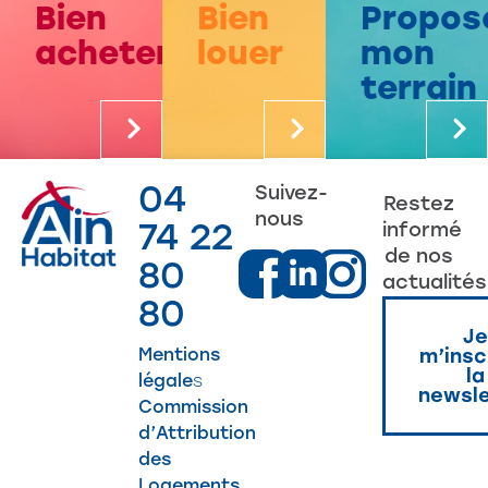
Bien
Bien
Propos
acheter
louer
mon
terrain
04
Suivez-
Restez
nous
74 22
informé
de nos
80
actualités
80
Je
Mentions
m’insc
la
légale
s
newsle
Commission
d’Attribution
des
Logements