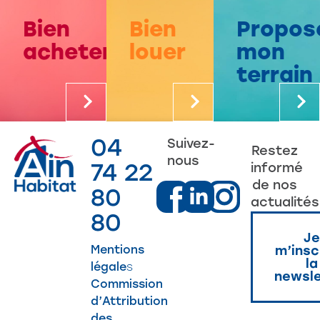
Bien
Bien
Propos
acheter
louer
mon
terrain
04
Suivez-
Restez
nous
74 22
informé
de nos
80
actualités
80
Je
Mentions
m’insc
la
légale
s
newsle
Commission
d’Attribution
des