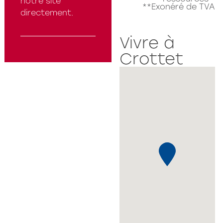
notre site
**Exonéré de TVA
directement.
Vivre à
Crottet