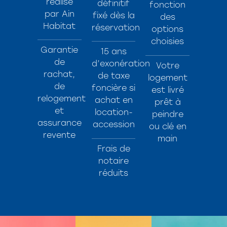
réalisé
définitif
fonction
par Ain
fixé dès la
des
Habitat
réservation
options
choisies
Garantie
15 ans
de
d’exonération
Votre
rachat,
de taxe
logement
de
foncière si
est livré
relogement
achat en
prêt à
et
location-
peindre
assurance
accession
ou clé en
revente
main
Frais de
notaire
réduits