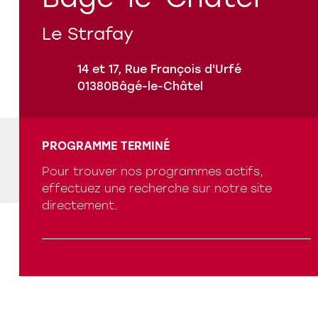
Le Strafay
Nos références
14 et 17, Rue François d'Urfé
01380
Bâgé-le-Châtel
Qui sommes-nous ?
PROGRAMME TERMINÉ
Pour trouver nos programmes actifs,
Programmes en cours
effectuez une recherche sur notre site
directement.
Questions fréquentes