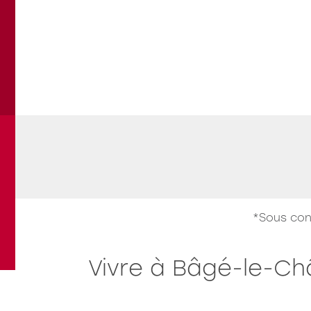
Les Jardins du Bourg
L
Travaux en cours
LAGNIEU
B
"Le Pré Maître"
l
*Sous con
Voir tous les programmes
Vivre à Bâgé-le-Ch