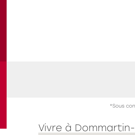
Les Jardins du Bourg
L
Travaux en cours
LAGNIEU
B
"Le Pré Maître"
l
*Sous con
Voir tous les programmes
Vivre à Dommartin-