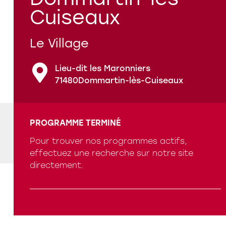
Cuiseaux
Nos références
Le Village
Qui sommes-nous ?
Lieu-dit les Maronniers
71480
Dommartin-lès-Cuiseaux
PROGRAMME TERMINÉ
Programmes en cours
Pour trouver nos programmes actifs,
effectuez une recherche sur notre site
Questions fréquentes
directement.