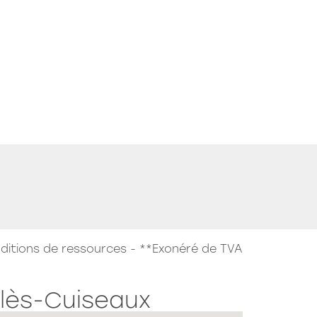
e New Boat
Lancement commercial
OURG EN BRESSE
e Rooftop
ditions de ressources - **Exonéré de TVA
lès-Cuiseaux