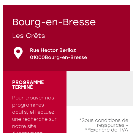
Programmes en cours
Questions fréquentes
Bourg-en-Bresse
Les Crêts
Rue Hector Berlioz
01000
Bourg-en-Bresse
PROGRAMME
TERMINÉ
Pour trouver nos
programmes
actifs, effectuez
une recherche sur
*Sous conditions de
ressources -
notre site
**Exonéré de TVA