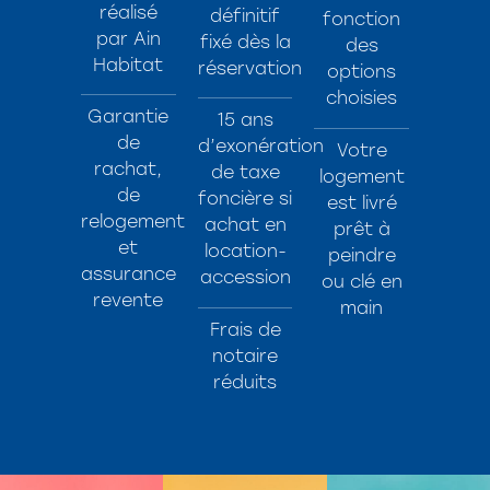
réalisé
définitif
fonction
par Ain
fixé dès la
des
Habitat
réservation
options
choisies
Garantie
15 ans
de
d’exonération
Votre
rachat,
de taxe
logement
de
foncière si
est livré
relogement
achat en
prêt à
et
location-
peindre
assurance
accession
ou clé en
revente
main
Frais de
notaire
réduits