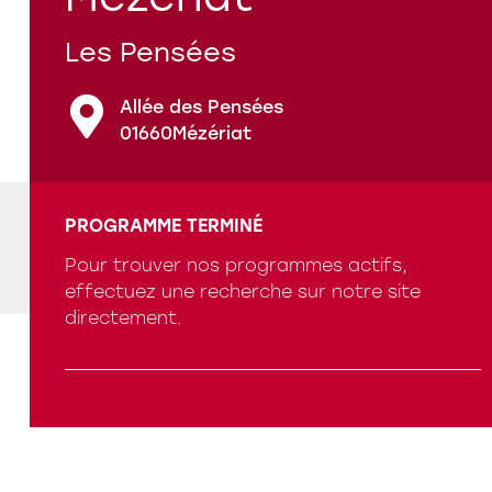
Les Pensées
Nos références
Allée des Pensées
01660
Mézériat
Qui sommes-nous ?
PROGRAMME TERMINÉ
Pour trouver nos programmes actifs,
Programmes en cours
effectuez une recherche sur notre site
directement.
Questions fréquentes