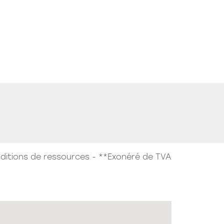
e New Boat
Lancement commercial
OURG EN BRESSE
e Rooftop
ditions de ressources - **Exonéré de TVA