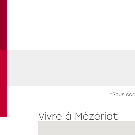
Les Jardins du Bourg
L
Travaux en cours
LAGNIEU
B
"Le Pré Maître"
l
*Sous con
Voir tous les programmes
Vivre à Mézériat