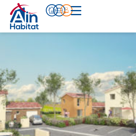
Bien acheter
Actualités
Infos pratiques
Notre accompagnement
Notre équipe
Nos références
Qui sommes-nous ?