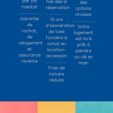
par Ain
fixé dès la
des
Habitat
réservation
options
choisies
Garantie
15 ans
de
d’exonération
Votre
rachat,
de taxe
logement
de
foncière si
est livré
relogement
achat en
prêt à
et
location-
peindre
assurance
accession
ou clé en
revente
main
Frais de
notaire
réduits