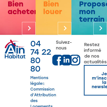
Bien
Bien
Propos
acheter
louer
mon
terrain
04
Suivez-
Restez
nous
74 22
informé
de nos
80
actualités
80
Je
Mentions
m’insc
la
légale
s
newsle
Commission
d’Attribution
des
Logements