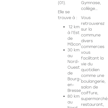
(01).
Gymnase,
collège…
Elle se
trouve à :
Vous
retrouverez
12 km
sur la
à l’Est
commune
de
divers
Mâcon
commerces
30 km
vous
au
facilitant la
Nord-
vie du
Ouest
quotidien
de
comme une
Bourg-
boulangerie,
en-
salon de
Bresse
coiffure,
80 km
supermarché
au
restaurant,
Nord