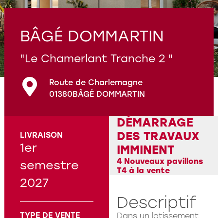
Programmes en cours
Questions fréquentes
BÂGÉ DOMMARTIN
"Le Chamerlant Tranche 2 "
Route de Charlemagne
01380
BÂGÉ DOMMARTIN
DÉMARRAGE
DES TRAVAUX
LIVRAISON
1er
IMMINENT
4 Nouveaux pavillons
semestre
T4 à la vente
2027
Descriptif
TYPE DE VENTE
Dans un lotissement