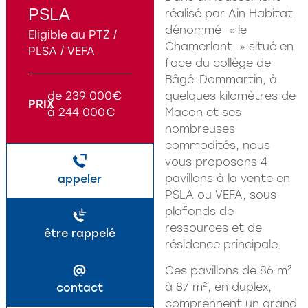
PSLA
réalisé par Ain Habitat
dénommé « le
Eligible au PTZ /
Chamerlant » situé en
PLSA / VEFA
face du collège de
Bâgé-Dommartin, à
de 239 000€
quelques kilomètres de
PRIX
à 244 000€
Macon et ses
nombreuses
commodités, nous
vous proposons 4
pavillons à la vente en
appeler
PSLA ou VEFA, sous
plafonds de
ressources et de
être rappelé
résidence principale.
@
Ces pavillons de 86 m²
à 87 m², en duplex,
contact
comprennent un grand