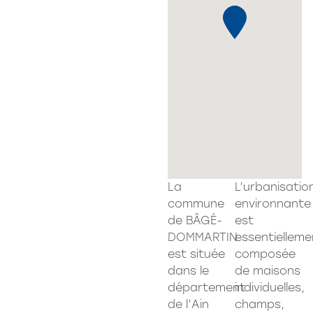
La
L’urbanisatio
commune
environnante
de BÂGÉ-
est
DOMMARTIN
essentielleme
est située
composée
dans le
de maisons
département
individuelles,
de l’Ain
champs,