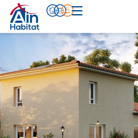
Bien acheter
Actualités
Infos pratiques
Notre accompagnement
Notre équipe
Nos références
Qui sommes-nous ?