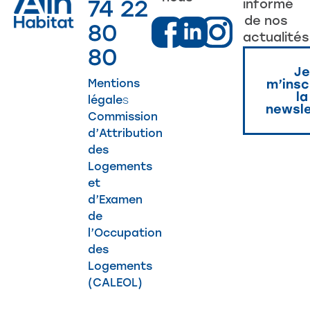
74 22
informé
de nos
80
actualités
80
Je
Mentions
m’insc
la
légale
s
newsle
Commission
d’Attribution
des
Logements
et
d’Examen
de
l’Occupation
des
Logements
(CALEOL)