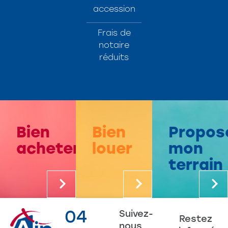
accession
Frais de
notaire
réduits
Bien
Bien
Propos
acheter
louer
mon
terrain
04
Suivez-
Restez
nous